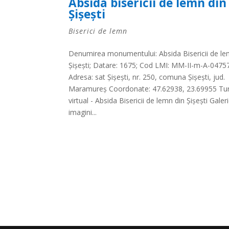
Absida bisericii de lemn din
Şişeşti
Biserici de lemn
Denumirea monumentului: Absida Bisericii de le
Şişeşti; Datare: 1675; Cod LMI: MM-II-m-A-04757
Adresa: sat Şişeşti, nr. 250, comuna Şişeşti, jud.
Maramureş Coordonate: 47.62938, 23.69955 Tu
virtual - Absida Bisericii de lemn din Şişeşti Galer
imagini...