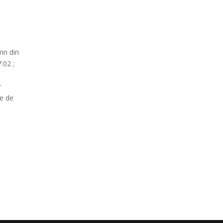
mn din
.02 ;
r
ie de