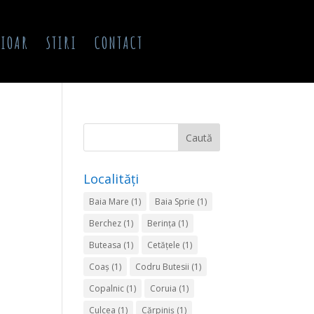
HIOAR
STIRI
CONTACT
Localități
Baia Mare
(1)
Baia Sprie
(1)
Berchez
(1)
Berinţa
(1)
Buteasa
(1)
Cetăţele
(1)
Coaş
(1)
Codru Butesii
(1)
Copalnic
(1)
Coruia
(1)
Culcea
(1)
Cărpiniş
(1)