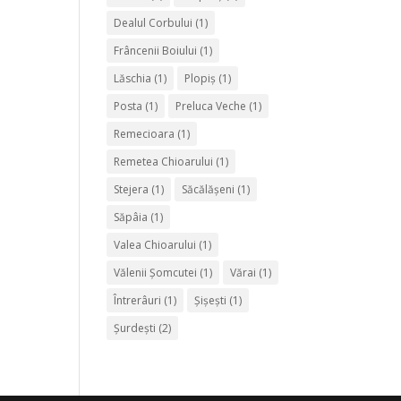
Dealul Corbului
(1)
Frâncenii Boiului
(1)
Lăschia
(1)
Plopiş
(1)
Posta
(1)
Preluca Veche
(1)
Remecioara
(1)
Remetea Chioarului
(1)
Stejera
(1)
Săcălăşeni
(1)
Săpâia
(1)
Valea Chioarului
(1)
Vălenii Şomcutei
(1)
Vărai
(1)
Întrerâuri
(1)
Şişeşti
(1)
Şurdeşti
(2)