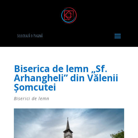
Selectează o Pagină
Biserica de lemn „Sf.
Arhangheli” din Vălenii
Şomcutei
Biserici de lemn