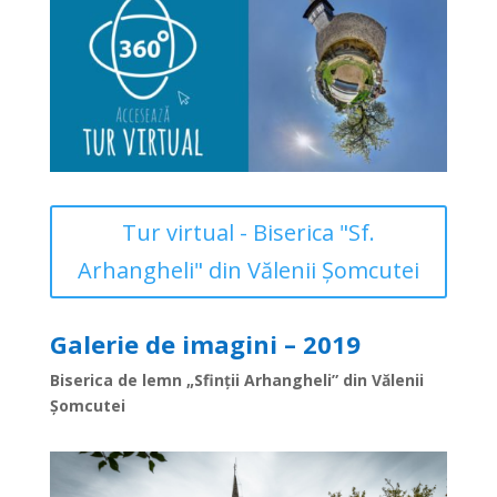
Tur virtual - Biserica "Sf.
Arhangheli" din Vălenii Şomcutei
Galerie de imagini – 2019
Biserica de lemn „Sfinții Arhangheli” din Vălenii
Şomcutei