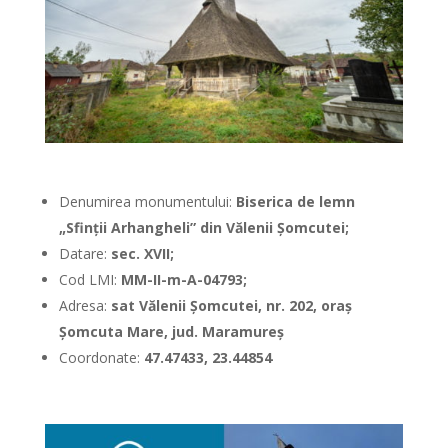
Denumirea monumentului:
Biserica de lemn
„Sfinții Arhangheli” din Vălenii Şomcutei;
Datare:
sec. XVII;
Cod LMI:
MM-II-m-A-04793
;
Adresa:
sat Vălenii Şomcutei, nr. 202, oraş
Şomcuta Mare, jud. Maramureş
Coordonate:
47.47433, 23.44854