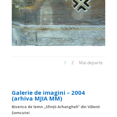
1
2
Mai departe
Galerie de imagini – 2004
(arhiva MJIA MM)
Biserica de lemn „Sfinții Arhangheli” din Vălenii
Şomcutei