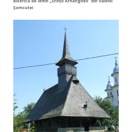
Biserica de lemn „Sfinții Arhangheli” din Vălenii
Şomcutei