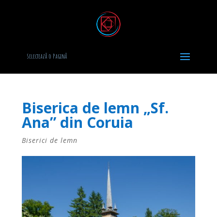
Selectează o Pagină
Biserica de lemn „Sf.
Ana” din Coruia
Biserici de lemn